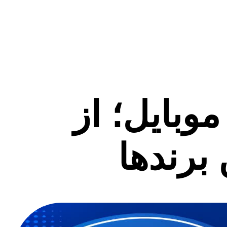
وبایل؛ از
برندها