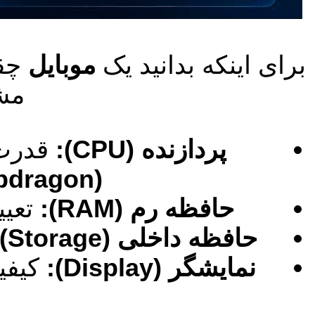
برای اینکه بدانید یک
موبایل
چقد
مش
پردازنده (CPU):
قدرت 
(Snapdragon)
حافظه رم (RAM):
تعیین‌
حافظه داخلی (Storage):
نمایشگر (Display):
کیفی